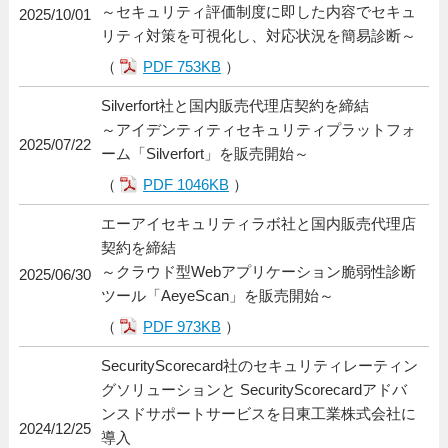
～セキュリティ評価制度に即した内容でセキュ
2025/10/01
リティ対策を可視化し、対応状況を簡易診断～
（
PDF 753KB
）
Silverfort社と国内販売代理店契約を締結
～アイデンティティセキュリティプラットフォ
2025/07/22
ーム「Silverfort」を販売開始～
（
PDF 1046KB
）
エーアイセキュリティラボ社と国内販売代理店
契約を締結
～クラウド型Webアプリケーション脆弱性診断
2025/06/30
ツール「AeyeScan」を販売開始～
（
PDF 973KB
）
SecurityScorecard社のセキュリティレーティン
グソリューションと SecurityScorecardアドバ
ンスドサポートサービスを日東工業株式会社に
2024/12/25
導入