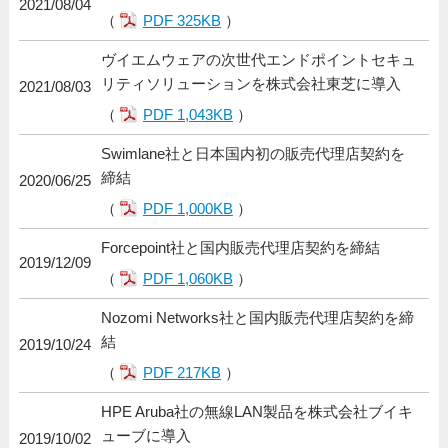
2021/08/04
（
PDF 325KB
）
ヴイエムウェアの次世代エンドポイントセキュ
リティソリューションを株式会社東芝に導入
2021/08/03
（
PDF 1,043KB
）
Swimlane社と日本国内初の販売代理店契約を
締結
2020/06/25
（
PDF 1,000KB
）
Forcepoint社と国内販売代理店契約を締結
2019/12/09
（
PDF 1,060KB
）
Nozomi Networks社と国内販売代理店契約を締
結
2019/10/24
（
PDF 217KB
）
HPE Aruba社の無線LAN製品を株式会社ブイキ
ューブに導入
2019/10/02