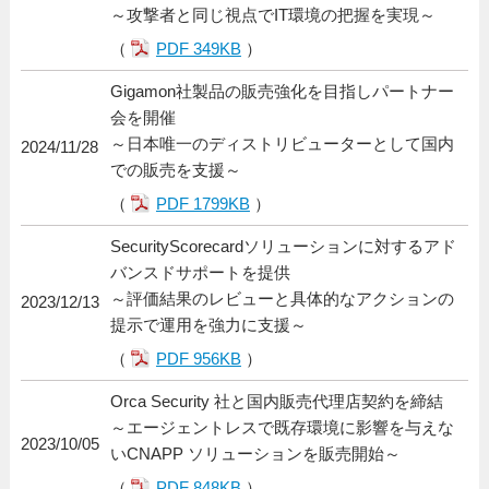
～攻撃者と同じ視点でIT環境の把握を実現～
（
PDF 349KB
）
Gigamon社製品の販売強化を目指しパートナー
会を開催
～日本唯一のディストリビューターとして国内
2024/11/28
での販売を支援～
（
PDF 1799KB
）
SecurityScorecardソリューションに対するアド
バンスドサポートを提供
～評価結果のレビューと具体的なアクションの
2023/12/13
提示で運用を強力に支援～
（
PDF 956KB
）
Orca Security 社と国内販売代理店契約を締結
～エージェントレスで既存環境に影響を与えな
2023/10/05
いCNAPP ソリューションを販売開始～
（
PDF 848KB
）